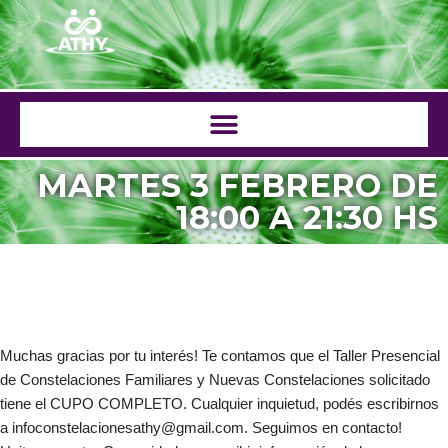
Saltar
al
contenido
MARTES 3 FEBRERO DE
18:00 A 21:30 HS
Muchas gracias por tu interés! Te contamos que el Taller Presencial
de Constelaciones Familiares y Nuevas Constelaciones solicitado
tiene el CUPO COMPLETO. Cualquier inquietud, podés escribirnos
a infoconstelacionesathy@gmail.com. Seguimos en contacto!