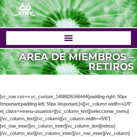
Saltar
al
contenido
AREA DE MIEMBROS –
RETIROS
[vc_row css=».vc_custom_1488826166444{padding-right: 50px
!important;padding-left: 50px !important;}»][vc_column width=»1/6″
el_class=»menu-usuarios»][vc_column_text][seleccionar_menu]
[/vc_column_text][/vc_column][vc_column width=»5/6″]
[vc_row_inner][vc_column_inner][vc_column_text][retiros]
[/vc_column_text][/vc_column_inner][/vc_row_inner][/vc_column]