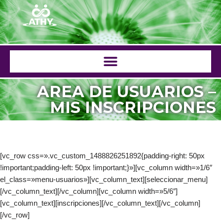
Saltar
al
contenido
AREA DE USUARIOS –
MIS INSCRIPCIONES
[vc_row css=».vc_custom_1488826251892{padding-right: 50px
!important;padding-left: 50px !important;}»][vc_column width=»1/6″
el_class=»menu-usuarios»][vc_column_text][seleccionar_menu]
[/vc_column_text][/vc_column][vc_column width=»5/6″]
[vc_column_text][inscripciones][/vc_column_text][/vc_column]
[/vc_row]