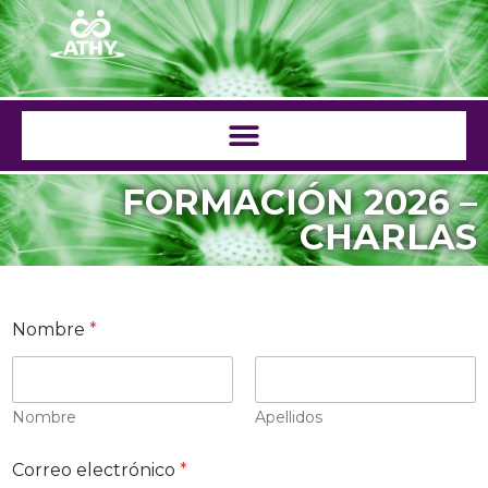
Saltar
al
contenido
FORMACIÓN 2026 –
CHARLAS
Nombre
*
Nombre
Apellidos
C
Correo electrónico
*
o