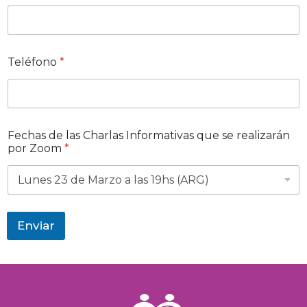
r
r
e
o
C
Teléfono
*
o
r
r
e
o
C
Fechas de las Charlas Informativas que se realizarán
h
por Zoom
*
a
r
l
a
s
Enviar