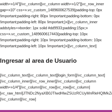
width=»1/4″][/vc_column][vc_column width=»1/2″][vc_row_inner
gap=»10″ css=».vc_custom_1489600627539{padding-top: 0px
!important;padding-right: 80px !important;padding-bottom: 0px
!important;padding-left: 80px !important;}»][vc_column_inner
addstyles=»border: 1px solid #dd9933;padding:15px;»
css=».vc_custom_1489600617443{padding-top: 10px
!important;padding-right: 10px !important;padding-bottom: 10px
!important;padding-left: 10px !important;}»][vc_column_text]
Ingresar al area de Usuario
[/vc_column_text][vc_column_text][login_form][/vc_column_text]
[/vc_column_inner][/vc_row_inner][/vc_column][vc_column
width=»1/4″][/vc_column][/vc_row][vc_row][vc_column]
[vc_raw_html]JTNDc2NyaXB0JTIwdHlwZSUzRCUyMnRleHQlMk
[/vc_column][/vc_row]