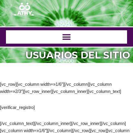
Saltar
al
contenido
USUARIOS DEL SITIO
[vc_row][vc_column width=»1/6″][/vc_column][vc_column
width=»2/3″][vc_row_inner][vc_column_inner][vc_column_text]
[verificar_registro]
[/vc_column_text][/vc_column_inner][/vc_row_inner][/vc_column]
[vc_column width=»1/6″][/vc_column][/vc_row][vc_row][vc_column