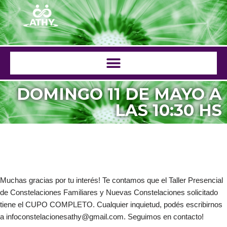
Saltar
al
contenido
DOMINGO 11 DE MAYO A
LAS 10:30 HS
Muchas gracias por tu interés! Te contamos que el Taller Presencial
de Constelaciones Familiares y Nuevas Constelaciones solicitado
tiene el CUPO COMPLETO. Cualquier inquietud, podés escribirnos
a infoconstelacionesathy@gmail.com. Seguimos en contacto!