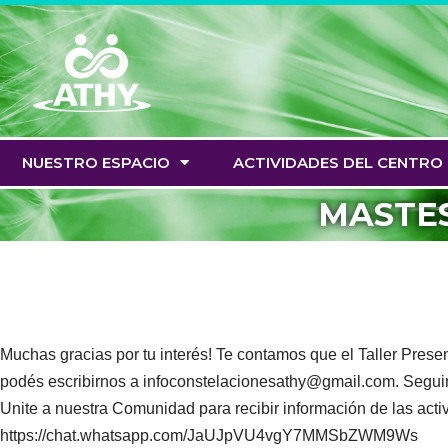
Saltar
al
contenido
NUESTRO ESPACIO
ACTIVIDADES DEL CENTRO
MASTES 
Muchas gracias por tu interés! Te contamos que el Taller Pre
podés escribirnos a infoconstelacionesathy@gmail.com. Segui
Unite a nuestra Comunidad para recibir información de las acti
https://chat.whatsapp.com/JaUJpVU4vgY7MMSbZWM9Ws