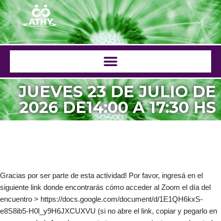
Saltar
al
contenido
JUEVES 23 DE JULIO DE
2026 DE14:00 A 17:30 HS
Gracias por ser parte de esta actividad! Por favor, ingresá en el
siguiente link donde encontrarás cómo acceder al Zoom el día del
encuentro > https://docs.google.com/document/d/1E1QH6kxS-
e8S8ib5-H0l_y9H6JXCUXVU (si no abre el link, copiar y pegarlo en