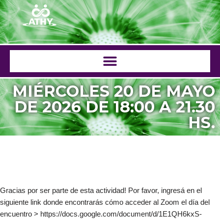
Saltar
al
contenido
MIÉRCOLES 20 DE MAYO
DE 2026 DE 18:00 A 21.30
HS.
Gracias por ser parte de esta actividad! Por favor, ingresá en el
siguiente link donde encontrarás cómo acceder al Zoom el día del
encuentro > https://docs.google.com/document/d/1E1QH6kxS-