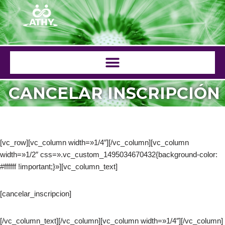
Saltar
al
contenido
CANCELAR INSCRIPCIÓN
[vc_row][vc_column width=»1/4″][/vc_column][vc_column
width=»1/2″ css=».vc_custom_1495034670432{background-color:
#ffffff !important;}»][vc_column_text]
[cancelar_inscripcion]
[/vc_column_text][/vc_column][vc_column width=»1/4″][/vc_column]