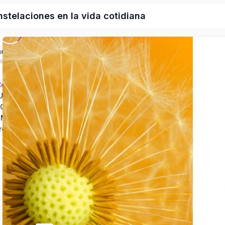
stelaciones en la vida cotidiana
ado
ENCUENTRO I. Comenzando a caminar juntos…
ENCUENTRO II: Un paso más hacia nuestra esencia
ENCUENTRO III: Caminando hacia el Amor Ordenado
ENCUENTRO IV: Movimientos hacia la solución
e del 1° Seminario